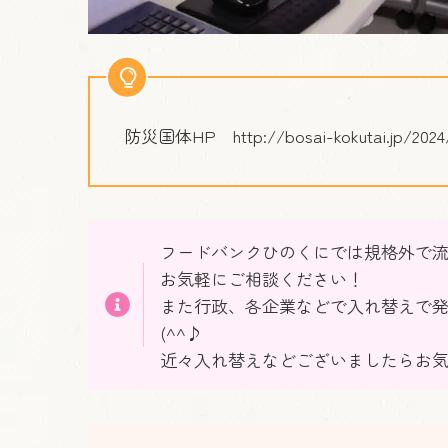
防災国体HP http://bosai-kokutai.jp/2024
フードバンクひのくにでは規格外で流
お気軽にご相談ください！
また行政、各企業などで入れ替えで
(^^♪
近々入れ替えなどございましたらお