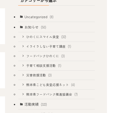
カテゴリーから選ぶ
Uncategorized
(8)
ま
お知らせ
(50)
ひのくにスマイル食堂
(32)
イライラしない子育て講座
(1)
フードバンクひのくに
(3)
子育て相談支援活動
(1)
災害救援活動
(3)
熊本県こども食堂応援ネット
(4)
熊本県フードバンク推進協議会
(7)
活動実績
(322)