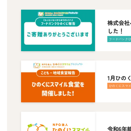
株式会社
した！
フードバンク
1月ひの
ひのくにスマ
令和6年