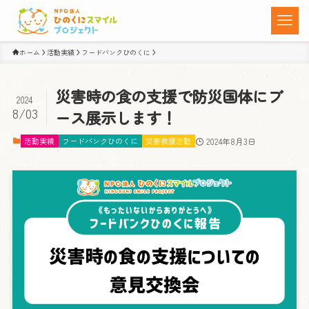
ホーム
活動実績
フードバンクひのくに
災害時の食の支援で防災国体にブ
2024
8/03
ース展示します！
活動実績
フードバンクひのくに
災害救援活動
2024年8月3日