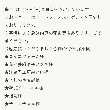
来月は11月19日(日)に開催を予定しています
なおメニューはミートソーススパゲティを予定し
ております(^^♪
※事情により急遽内容の変更等もあります。ご了
承ください。
今回応援いただきました皆様(^^♪※順不同
★コッコファーム様
★菊池夢織菓子ノグチ様
★洋菓子工房森と山様
★よしのや菓舗様
★縁JOYスマイル様
★旭陽様
★チュラチャム様