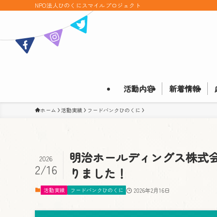
NPO法人ひのくにスマイルプロジェクト
活動内容
新着情報
ホーム
活動実績
フードバンクひのくに
明治ホールディングス株式
2026
2/16
りました！
活動実績
フードバンクひのくに
2026年2月16日